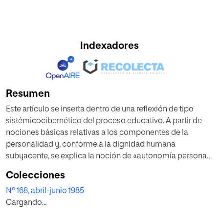
Indexadores
Resumen
Este artículo se inserta dentro de una reflexión de tipo
sistémicocibernético del proceso educativo. A partir de
nociones básicas relativas a los componentes de la
personalidad y, conforme a la dignidad humana
subyacente, se explica la noción de «autonomía personal»
con la asunción de valores y procesos sistémicos en el
Colecciones
educando. Cada acto pedagógico se entiende
Nº 168, abril-junio 1985
estructurado alrededor del «operador humano». En este
Cargando...
proceso de comunicación entre educando y educador
sucede una transmisión de diversos mensajes al unísono,