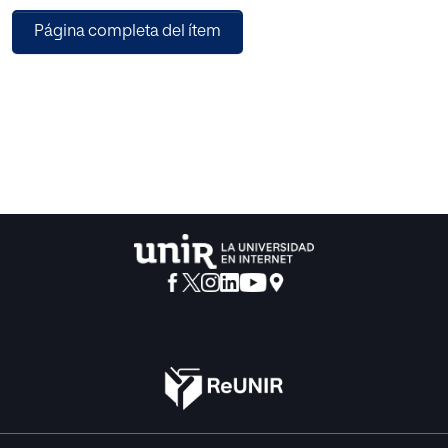
elaborándose currículos ocultos y explícitos. Estos
Página completa del ítem
pueden ser congruentes entre sí, o no, al propio lugar que
cabe plantearse la pertinencia de cada mensaje emitido
con el punto de referencia que todo actuar pedagógico
tiene. Las hipotéticas divergencias plantearían así
situaciones de ambivalencia pedagógica. Sin embargo, la
conexión de «set», «operador» y «valores» en la realidad
origina la noción de autonomía del proceso de educación,
con proyección sobre el modo de sistematizar la
correspondencia entre las diversas realidades educativas
y que inciden en cada educando.