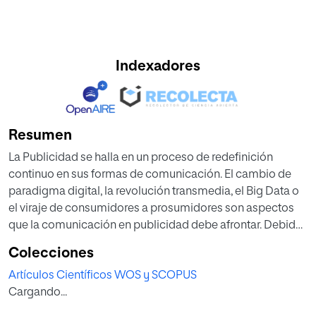
Indexadores
Resumen
La Publicidad se halla en un proceso de redefinición
continuo en sus formas de comunicación. El cambio de
paradigma digital, la revolución transmedia, el Big Data o
el viraje de consumidores a prosumidores son aspectos
que la comunicación en publicidad debe afrontar. Debido
a unos canales cada vez más amplios y procesos de
Colecciones
interacción progresivamente más complejos con sus
Artículos Científicos WOS y SCOPUS
públicos, las acciones de posicionamiento y
Cargando...
diferenciación a partir del contenido de marca, son
esenciales. Este texto explora una de las dimensiones