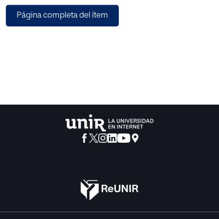
conocimiento, opinión, y el uso que hacen de la Teoría de
Página completa del ítem
las Inteligencias Múltiples
(TIM). Por último se han propuesto 4 actividades
didácticas para alumnos de 2º y 3º
de la E.S.O de la asignatura “Biología y Geología”, cuyo
objetivo es desarrollar las
distintas inteligencias propuestas. El estudio piloto
muestra que a pesar de que el
nivel de conocimiento de la T.I.M. es bajo, la mayoría de los
docentes coincide en
tanto en los postulados como en la utilidad educativa de
la misma. Sin embargo, a
pesar de esto, el grado de ajuste de su metodología
educativa con respecto a la T.I.M.
fué relativamente bajo.