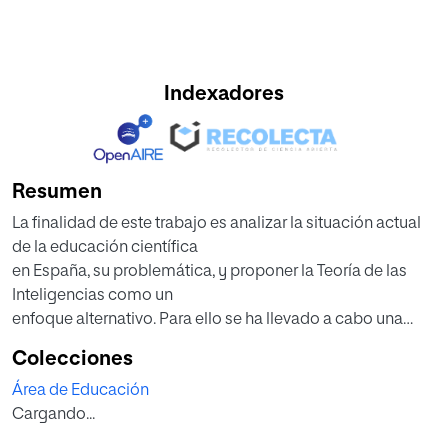
Indexadores
Resumen
La finalidad de este trabajo es analizar la situación actual
de la educación científica
en España, su problemática, y proponer la Teoría de las
Inteligencias como un
enfoque alternativo. Para ello se ha llevado a cabo una
revisión bibliográfica de otros
Colecciones
trabajos relacionados con esta temática y se ha realizado
Área de Educación
un estudio piloto a diez
Cargando...
profesores de la especialidad de “Biología y Geología”
para saber su grado de