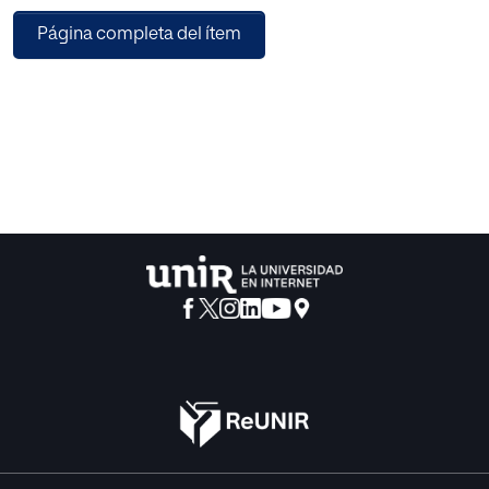
José Luis Rodríguez Zapatero. Había que preparar al país
Página completa del ítem
para la austeridad, para la emergencia, pero la mayoría
social y política de izquierdas que había surgido del
atentado del 11-M en marzo del 2004 seguía embriagada
en sus quimeras, discutiendo dogmáticamente del
«talante», del «cordón sanitario a la derecha», de la
Memoria Histórica, de la Alianza de las Civilizaciones y
sobre todo de la España plurinacional que inauguraba la
aprobación del Estatut catalán.