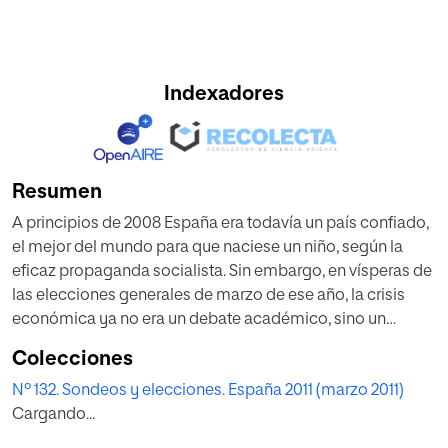
Indexadores
Resumen
A principios de 2008 España era todavía un país confiado,
el mejor del mundo para que naciese un niño, según la
eficaz propaganda socialista. Sin embargo, en vísperas de
las elecciones generales de marzo de ese año, la crisis
económica ya no era un debate académico, sino un
mortífero terremoto que amenazaba con arrasar la
Colecciones
autoestima y el bienestar de la satisfecha y
Nº 132. Sondeos y elecciones. España 2011 (marzo 2011)
despreocupada sociedad española. Pero la entonces
Cargando...
octava economía mundial continuaba entretenida y
anestesiada con los debates de la agenda del presidente