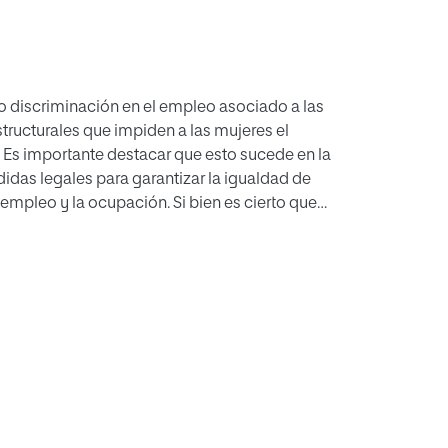
 no discriminación en el empleo asociado a las
structurales que impiden a las mujeres el
 Es importante destacar que esto sucede en la
das legales para garantizar la igualdad de
empleo y la ocupación. Si bien es cierto que
 género, todavía persisten las desigualdades.
cto en las relaciones laborales, producto de
diciones a las mujeres y la promoción
vante analizar cómo influye en el aumento de
igación de garantizar un trabajo digno. El
ción ocupacional. El deber de las empresas de
ranticen su participación y el desarrollo en