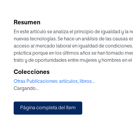
Resumen
En este artículo se analiza el principio de igualdad y la
nuevas tecnologías. Se hace un análisis de las causas e
acceso al mercado laboral en igualdad de condiciones.
práctica porque en los últimos años se han tomado medi
trato y de oportunidades entre mujeres y hombres en el 
se han logrado avances en políticas con perspectiva de
Colecciones
Como consecuencia, la digitalización ha tenido un impa
Otras Publicaciones: artículos, libros...
unos sesgos que impiden el acceso en igualdad de con
Cargando...
equitativa en el empleo y la ocupación. Por ello es rele
las brechas de género en los diferentes ámbitos, y la obl
objetivo es analizar las causas que originan la segrega
Página completa del ítem
implementar acciones positivas hacia las mujeres que ga
igualdad en las áreas tecnológicas.