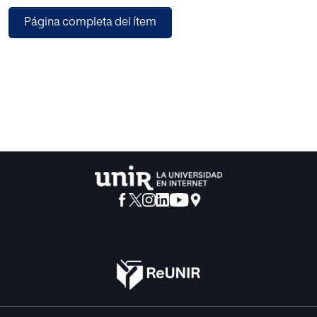
que se justifica la necesidad de la realización de este
Página completa del ítem
trabajo, además de plantear el problema que pretende
solucionar y los objetivos que se persiguen con su
consecución, se realiza una revisión bibliográfica esencial
para entender la repercusión de la realidad virtual, así
como de las metodologías innovadoras en el aula. Tras
esto, se presenta la propuesta de intervención dirigida al
aula de 3º de la ESO, de la cual se especifican los objetivos
perseguidos, los saberes básicos de la asignatura de
Lengua Castellana y Literatura estudiados, las
metodologías trabajadas, el cronograma y la
secuenciación de las sesiones, los recursos utilizados, los
métodos de evaluación al alumnado y una evaluación de
la propuesta en su conjunto mediante una matriz DAFO.
Finalmente, se cierra el trabajo con unas conclusiones, las
cuales tendrán en cuanta las limitaciones y prospectiva de
la propuesta presentada.