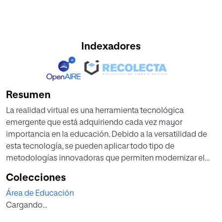
Indexadores
Resumen
La realidad virtual es una herramienta tecnológica
emergente que está adquiriendo cada vez mayor
importancia en la educación. Debido a la versatilidad de
esta tecnología, se pueden aplicar todo tipo de
metodologías innovadoras que permiten modernizar el
proceso de enseñanza-aprendizaje. Así, la gamificación y
Colecciones
el flipped learning serán otras de las herramientas
Área de Educación
esenciales para la creación de la propuesta de
Cargando...
intervención didáctica presente en este trabajo. Teniendo
en cuenta esta realidad, tras una breve introducción en la