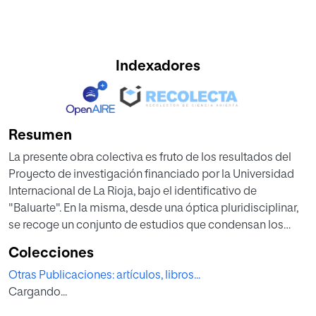
Indexadores
Resumen
La presente obra colectiva es fruto de los resultados del
Proyecto de investigación financiado por la Universidad
Internacional de La Rioja, bajo el identificativo de
"Baluarte". En la misma, desde una óptica pluridisciplinar,
se recoge un conjunto de estudios que condensan los
aspectos más reseñables de la evolución e interpretación
Colecciones
de la doctrina del Tribunal Constitucional sobre derechos
Otras Publicaciones: artículos, libros...
fundamentales y garantías procesales. Se pone así el
Cargando...
acento en algunas de las principales y más destacadas
cuestiones controvertidas en los últimos tiempos. En