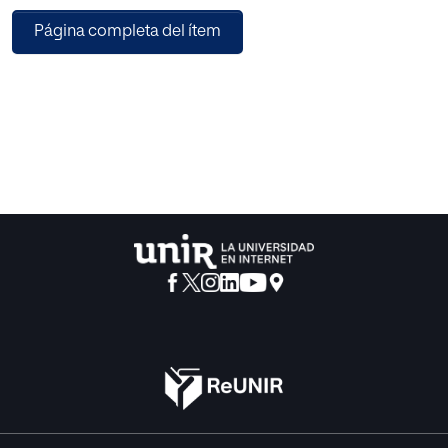
suma, desde un prisma constitucionalista se alude a los
Página completa del ítem
criterios frente a los delitos de expresión y se comenta la
primera sentencia general del Tribunal Constitucional
sobre la libertad de expresión e información en Internet.
Asimismo, se incide en el derecho al olvido digital. Se
aborda lo relativo a los delitos contra la indemnidad
sexual al albur de la STC 83/2022, de 27 de junio, haciendo
especial referencia a los/as menores como colectivo
vulnerable. En otro orden de cosas, se apuntan nuevos
retos para la justicia constitucional en la era digital,
poniendo el centro de la diana en el secreto de las
deliberaciones y la motivación de las sentencias. Como
no podía ser de otra manera, también se tocan los
pormenores atinentes a la revisión de las sentencias del
tribunal constitucional sobre libertad religiosa y de
conciencia. Además, se contemplan trabajos enfocados
desde una perspectiva más procesal y/o penal. Se hace
así referencia a la proscripción de la prisión por deudas en