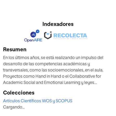
Indexadores
Resumen
En los últimos años, se está realizando un impulso del
desarrollo de las competencias académicas y
transversales, como las socioemocionales, en el aula.
Proyectos como Hand in Hand o el Collaborative for
Academic Social and Emotional Learning y leyes
educativas como la LOMLOE, aprobada en España en
Colecciones
diciembre de 2020, demuestran la necesidad de
Artículos Científicos WOS y SCOPUS
desarrollar estas competencias en el profesorado que le
Cargando...
ayuden a gestionar el aula y fomentar estas competencias
en su alumnado. En este trabajo se analizan las