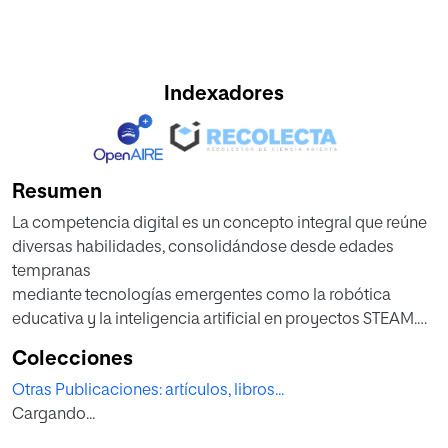
Indexadores
Resumen
La competencia digital es un concepto integral que reúne
diversas habilidades, consolidándose desde edades
tempranas
mediante tecnologías emergentes como la robótica
educativa y la inteligencia artificial en proyectos STEAM.
Se articula
Colecciones
mediante comunicación estratégica y el uso de
Otras Publicaciones: artículos, libros...
plataformas educativas y mediáticas, que actúan como
Cargando...
fuentes formativas,
estimulando pensamiento computacional, creatividad y