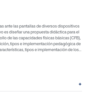
as ante las pantallas de diversos dispositivos
ivo es diseñar una propuesta didáctica para el
ollo de las capacidades físicas básicas (CFB),
finición, tipos e implementación pedagógica de
racterísticas, tipos e implementación de los
ad e interdisciplinariedad, debido a la
stimular las CFB de los niños mediante los
ara favorecer el desarrollo de la condición
+