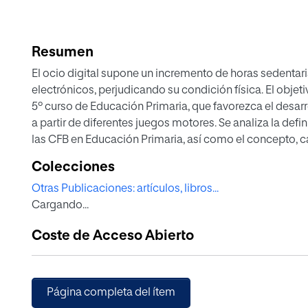
Resumen
El ocio digital supone un incremento de horas sedentari
electrónicos, perjudicando su condición física. El objet
5º curso de Educación Primaria, que favorezca el desarr
a partir de diferentes juegos motores. Se analiza la de
las CFB en Educación Primaria, así como el concepto, ca
juegos motores. Además, se contemplan la transversalid
Colecciones
intención de desarrollar ambos aspectos. Se pretende e
Otras Publicaciones: artículos, libros...
juegos motrices y una referencia didáctica al docente p
Cargando...
física de sus discentes de forma lúdica y saludable.
Coste de Acceso Abierto
Página completa del ítem