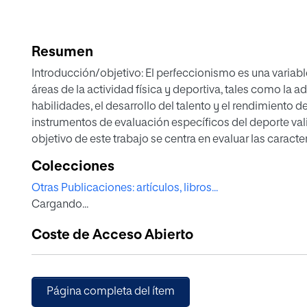
Resumen
Introducción/objetivo: El perfeccionismo es una variabl
áreas de la actividad física y deportiva, tales como la ad
habilidades, el desarrollo del talento y el rendimiento 
instrumentos de evaluación específicos del deporte val
objetivo de este trabajo se centra en evaluar las caracte
Multidimensional de Perfeccionismo en el Deporte (MIP
Colecciones
mujeres de diferentes disciplinas y niveles de competi
Otras Publicaciones: artículos, libros...
cuestionario de estrategias de afrontamiento en compet
Cargando...
resultados obtenidos del análisis factorial confirmatori
modelo multidimensional del MIPS fueron adecuados y 
Coste de Acceso Abierto
evidenciaron un buen nivel de confiabilidad interna. Lo
que el instrumento medía bien tanto en hombres como e
validez convergente del MIPS. Conclusión: La versión e
utilizarse con la población deportiva española en gener
Página completa del ítem
fiable y válido desde un punto de vista psicométrico.