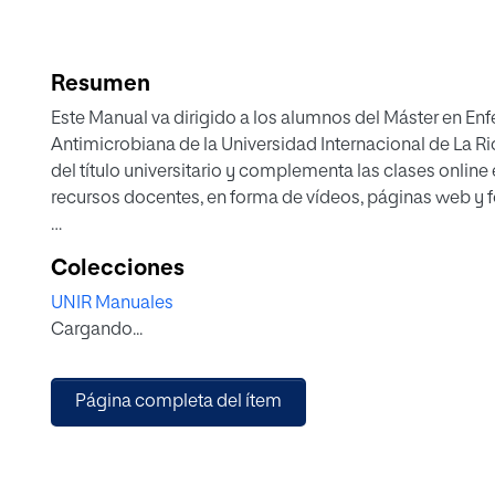
Resumen
Este Manual va dirigido a los alumnos del Máster en En
Antimicrobiana de la Universidad Internacional de La Ri
del título universitario y complementa las clases online 
recursos docentes, en forma de vídeos, páginas web y fo
Es nuestro deseo que este texto sea una referencia en
Colecciones
graduados en Medicina, Farmacia, Biología y Enfermerí
UNIR Manuales
unidades de enfermedades infecciosas y salud pública
Cargando...
oficial la especialidad de enfermedades infecciosas, d
Aspiramos a que este texto actualizado y al que han con
española, sea el libro de consulta para todos los profes
Página completa del ítem
infecciosa. Los autores son todos profesores universita
docente. Por otro lado, el Manual tiene un marcado carác
antimicrobiano.