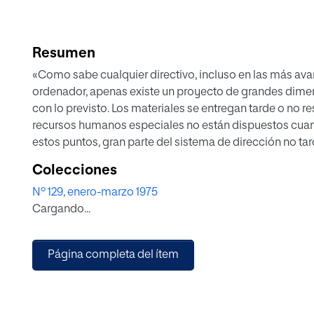
Resumen
«Como sabe cualquier directivo, incluso en las más a
ordenador, apenas existe un proyecto de grandes dime
con lo previsto. Los materiales se entregan tarde o no r
recursos humanos especiales no están dispuestos cuando
estos puntos, gran parte del sistema de dirección no ta
a actuar fundamentalmente de supervisor, manejando m
Colecciones
cúspide del proyecto, demasiado alejado del problema p
Nº 129, enero-marzo 1975
él están los especialistas, insertos en sus propias parte
Cargando...
personal y estrecho punto de vista». Con esta breve expl
de departamentos de proyectos como único medio efica
que se producen en todos los sistemas actuales de depa
Página completa del ítem
cualquier tipo de empresa humana. En el momento en q
complejo la necesidad de elementos integradores apare
los departamentos de proyectos.