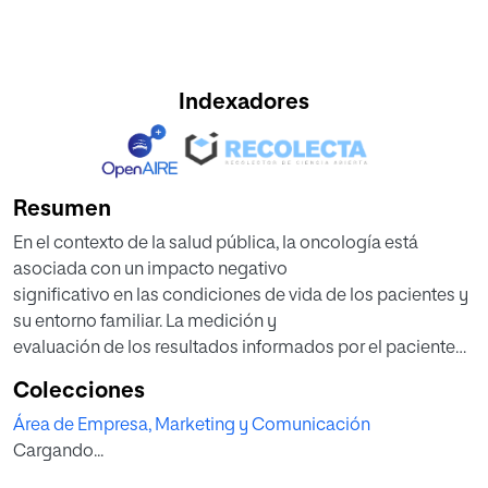
Indexadores
Resumen
En el contexto de la salud pública, la oncología está
asociada con un impacto negativo
significativo en las condiciones de vida de los pacientes y
su entorno familiar. La medición y
evaluación de los resultados informados por el paciente
(PROMs, por sus siglas en inglés) y su
Colecciones
uso correspondiente en la práctica clínica miden
Área de Empresa, Marketing y Comunicación
directamente el beneficio y el daño del
Cargando...
tratamiento más allá de la supervivencia, los principales
eventos mórbidos y los