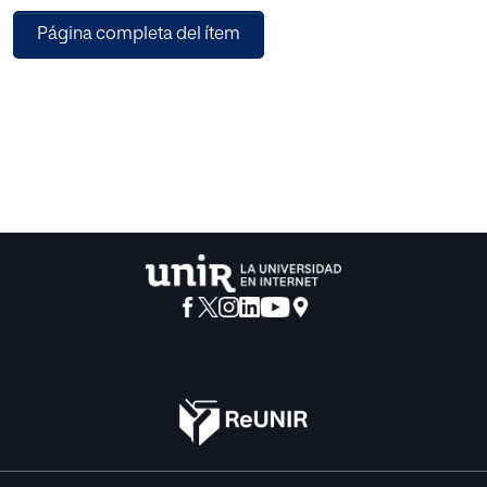
biomarcadores y, a menudo, son los resultados de mayor
Página completa del ítem
importancia para los pacientes y sus
cuidadores. El propósito de esta revisión sistemática es
documentar el estado actual del uso y
la utilidad de las PROM en los países de Latinoamérica y el
Caribe en el contexto del
tratamiento del cáncer, y cuáles son los desafíos y
oportunidades para su implementación en
la práctica clínica habitual. Esto no solo fortalecerá la base
de evidencia en la región, sino que
también permitirá una implementación más sólida y
efectiva de las PROM en la práctica clínica
diaria en la región, lo cual enfrenta una serie de retos y
desafíos únicos, considerando la
variabilidad en los sistemas de salud y las limitaciones de
recursos en los mismos.