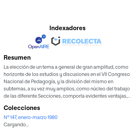
Indexadores
Resumen
La elección de un tema a general de gran amplitud, como
horizonte de los estudios y discusiones en el VII Congreso
Nacional de Pedagogía, y la división del mismo en
subtemas, a su vez muy amplios, como núcleo del trabajo
de las diferente Secciones, comporta evidentes ventajas,
no siendo la menos importante el ofrecer un marco dentro
Colecciones
del cual debe incluir prácticamente cualquier aspecto de
Nº 147, enero-marzo 1980
la educación; eso sí, en la adecuada perspectiva. Pero, al
Cargando...
mismo tiempo, exige un alto grado de autodisciplina al
delimitar el campo de Secciones y ponencias. Todas ellas