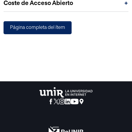
Coste de Acceso Abierto
+
comunicación y culturas políticas diferenciadas según el
perfil político.
Página completa del ítem