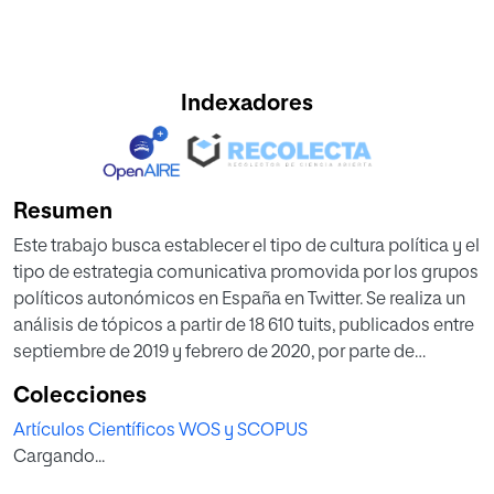
Indexadores
Resumen
Este trabajo busca establecer el tipo de cultura política y el
tipo de estrategia comunicativa promovida por los grupos
políticos autonómicos en España en Twitter. Se realiza un
análisis de tópicos a partir de 18 610 tuits, publicados entre
septiembre de 2019 y febrero de 2020, por parte de
usuarios asociados a los partidos, líderes y portavoces en
Colecciones
el Congreso de los Diputados de 11 grupos políticos
Artículos Científicos WOS y SCOPUS
españoles. Los
Cargando...
datos muestran rasgos asociados a la estructura de los
mensajes y temas abordados, así como estrategias de