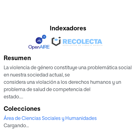
Indexadores
Resumen
La violencia de género constituye una problemática social
en nuestra sociedad actual, se
considera una violación a los derechos humanos y un
problema de salud de competencia del
estado.
Las organizaciones internacionales han creado una base
Colecciones
legal que regula esta problemática,
Área de Ciencias Sociales y Humanidades
que es tomada como guía en la normativa legislativa a
Cargando...
nivel nacional. El objeto del presente
estudio es analizar la incidencia de la violencia de género