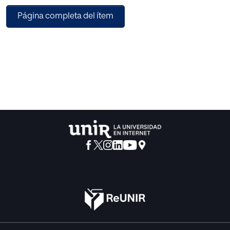
en las estudiantes, cuyas edades
Página completa del ítem
comprenden desde los 18 a 35 años, que asisten al centro
de formación artesanal particular
Santa Teresita del cantón Naranjal de la provincia del
Guayas (Ecuador).
La metodología tiene un enfoque cuantitativo, descriptiva,
se empleó la técnica de la encuesta
para el procesamiento de datos, se evidenció tres tipos de
violencia, la violencia psicológica
con un 70 %; posteriormente la violencia física 20 % y la
violencia económica 10 % y de
violencia sexual no se encontró casos, comprobando que
la violencia psicológica es la que
prevalece en este estudio al igual que en las estadísticas a
nivel nacional. Ante los resultados
expuestos, se presenta la necesidad de describir
diferentes propuestas de intervención,
siendo el fin lograr una mejor calidad de vida junto a sus