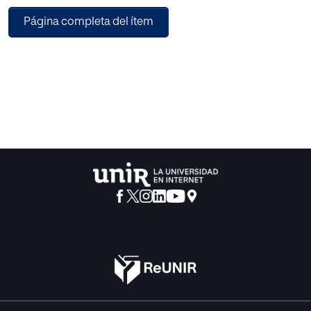
los espacios a través del vínculo afectivo que crea el ser
Página completa del ítem
humano con su entorno. Aplicando las perspectivas
analíticas de estos teóricos, será posible transitar por los
distintos espacios ficcionales de “El Aleph”, tales como
barrios, bares, calles, casas y sótanos, entre otros,
descubrir las imágenes que los habitan e interpretar su
simbología. Asimismo, se tendrá en consideración la
noción de intertextualidad a fin de enriquecer el análisis y
la comprensión de los espacios en “El Aleph”.