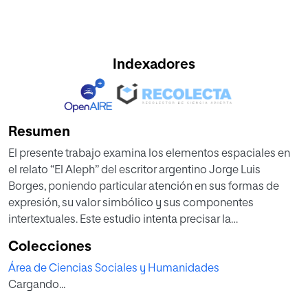
Indexadores
Resumen
El presente trabajo examina los elementos espaciales en
el relato “El Aleph” del escritor argentino Jorge Luis
Borges, poniendo particular atención en sus formas de
expresión, su valor simbólico y sus componentes
intertextuales. Este estudio intenta precisar la
comunicabilidad de la imagen poética a través de su valor
Colecciones
espacial simbólico y afectivo. El análisis se articulará
Área de Ciencias Sociales y Humanidades
sobre la base de las perspectivas del filósofo Gastón
Cargando...
Bachelard (2000) y del geógrafo Yi-Fu Tuan (2018). Ambos
focalizan su estudio en la carga simbólica que adquieren