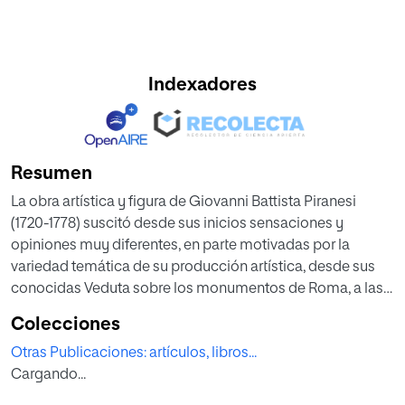
Indexadores
Resumen
La obra artística y figura de Giovanni Battista Piranesi
(1720-1778) suscitó desde sus inicios sensaciones y
opiniones muy diferentes, en parte motivadas por la
variedad temática de su producción artística, desde sus
conocidas Veduta sobre los monumentos de Roma, a las
dos series que dedicó a las cárceles con unas
Colecciones
disposiciones que resultan sombrías y extrañas, o sus
Otras Publicaciones: artículos, libros...
proyectos para la decoración de las chimeneas y la
Cargando...
elaboración de vasos y candelabros destinados al interior
de salones y casas, unos objetos y propuestas en las que