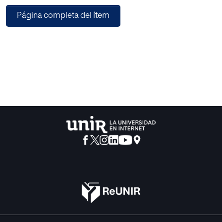
procedió a ensamblar elementos artísticos romanos,
Página completa del ítem
etruscos y egipcios (Rodríguez Ruiz 2019).
Durante toda su vida Piranesi se consideró un arquitecto,
pero apenas ejerció, centrando su producción artística en
los grabados. De origen veneciano, donde las veduta y los
capricci, vistas inventadas que combinaban edificios
reales e imaginarios, ya gozaban de una importante
tradición gracias a artistas como Canaletto, Tiepolo, Ricci
o Piazzeta, vivió prácticamente toda su vida en Roma, una
ciudad cuya historia y pasado estaba siendo
redescubierto en el siglo XVIII y ansiaba recobrar su
importancia en el contexto político y cultural de Italia y
europeo.
Fue en este contexto en el que Piranesi visitaría numerosas
excavaciones en Roma, también en Herculano o
Pompeya, adquiriendo de ese modo un acceso directo y
un conocimiento de los descubrimientos que se estaban
realizando y que le llevaron a defender, cada vez con