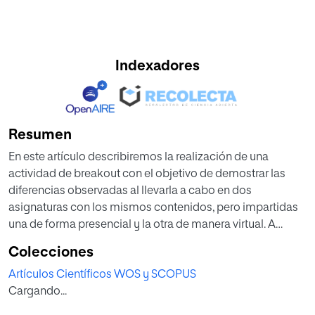
Indexadores
Resumen
En este artículo describiremos la realización de una
actividad de breakout con el objetivo de demostrar las
diferencias observadas al llevarla a cabo en dos
asignaturas con los mismos contenidos, pero impartidas
una de forma presencial y la otra de manera virtual. A
través del capítulo dedicado al marco teórico
Colecciones
estableceremos las bases de nuestro estudio y este nos
Artículos Científicos WOS y SCOPUS
ayudará a describir la evolución de la enseñanza desde la
Cargando...
forma presencial hasta la virtual. Asimismo, se describirán
las posibilidades que la gamificación ofrece a los