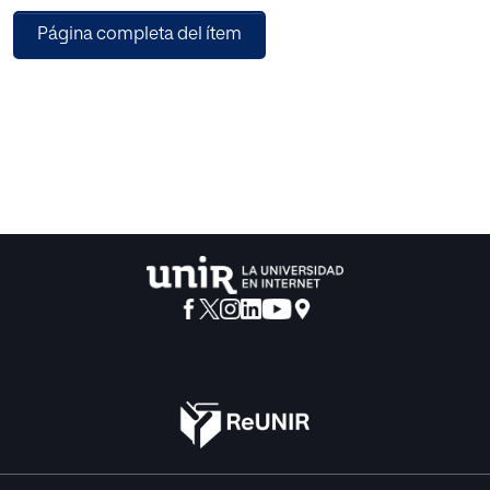
estudios realizados al respecto sugieren que los
Página completa del ítem
estudiantes poseen nociones superficiales sobre el
mundo y la ética laboral, que les inducen a descuidar el
fomento de las propias capacidades y promueven cierto
desprecio por ocupaciones poco lucrativas. Además, no
son capaces de crear un vínculo coherente entre sus
nociones éticas y sus intenciones laborales: esto crea una
disociación no solo a nivel teórico, sino que repercute en
su desarrollo personal integral.
El siguiente trabajo tiene como objetivo principal diseñar
una propuesta de intervención educativa para fomentar la
ética laboral en el alumnado de Filosofía de 1º de
Bachillerato.
Como base teórica, se apoya en la teoría de las
inteligencias múltiples de Gardner, ya que su enfoque
pluralista trata de restaurar la sana interrelación entre
competencias personales y decisiones vitales. Como
metodología, se hace uso del aprendizaje-servicio,