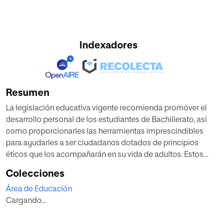
Indexadores
Resumen
La legislación educativa vigente recomienda promover el
desarrollo personal de los estudiantes de Bachillerato, así
como proporcionarles las herramientas imprescindibles
para ayudarles a ser ciudadanos dotados de principios
éticos que los acompañarán en su vida de adultos. Estos
principios, que también deberían regir sus visiones y
Colecciones
decisiones laborales, cobran especial importancia a
Área de Educación
medida que los jóvenes alcanzan una edad en la que
Cargando...
deben empezar a reflexionar sobre sus aspiraciones y su
futuro profesional. Sin embargo, las observaciones y los