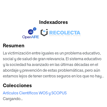
Indexadores
Resumen
La victimización entre iguales es un problema educativo,
social y de salud de gran relevancia. El sistema educativo
y la sociedad ha avanzado en las últimas décadas en el
abordaje y prevención de estas problemáticas, pero aún
estamos lejos de tener centros seguros en los que no haya
discriminación por razón alguna. En este sentido cabe
Colecciones
hacer explícito que todas las problemáticas en el ámbito
Artículos Científicos WOS y SCOPUS
educativo son importantes, pero el acoso y el ciberacoso
Cargando...
son de los pocos que suponen un alto sufrimiento para
quiénes los padecen (y sus familias) y, en algunos casos,