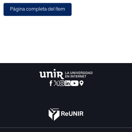
puede llegar incluso a costar vidas humanas. En este
Página completa del ítem
sentido, es necesaria labor conjunta de todos los actores
(educadores/as, psicólogos/as, personal sanitario,
familias, implicados/as…) a la hora de prevenir e intervenir
sobre el mismo. Ante esta situación, los investigadores
debemos ser una pieza angular en su resolución, ya que
gracias a nuestra labor se conoce la prevalencia,
incidencia y estabilidad, así como los factores de
protección y vulnerabilidad implicados, y se han llevado a
cabo, entre otros, numerosos programas de prevención e
intervención con evidencias de efectividad.
En este sentido, gracias a la Revista de Educación, los
editores invitados lanzamos un monográfico titulado
“Acoso escolar y riesgos de Internet: diagnóstico,
prevención e intervención”. Para ello se lanzó una
convocatoria abierta y también se contactó por invitación
con grupos de investigación con una sobresaliente