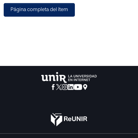
persona y el ordenador, sino que se establecen relaciones
Página completa del ítem
entre el ordenador y una o varias personas,
simultáneamente a una relación entre una o varias
personas con otras directamente a través de la web. De la
Interacción Persona-Ordenador se llega a la Interacción
Persona-Ordenador-Persona.
Al entrar en juego las relaciones entre personas, dentro de
estas plataformas tecnológicas, ya no sólo influyen
algunos factores cognitivos en la interacción con la web,
sino que se presentan componentes psicosociales
propios de las relaciones interpersonales y grupales.
Elementos como la privacidad cobran mayor importancia
con estos nuevos medios de interrelación.
La usabilidad y accesibilidad son características
evidentemente fundamentales en cualquier aplicación o
página web, y las innovaciones en éstas obligan a ir
adaptando las metodologías y técnicas de evaluación de
la usabilidad para ofrecer una medida adecuada en