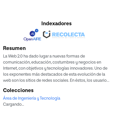
Indexadores
Resumen
La Web 2.0 ha dado lugar a nuevas formas de
comunicación, educación, costumbres y negocios en
Internet, con objetivos y tecnologías innovadores. Uno de
los exponentes más destacados de esta evolución de la
web son los sitios de redes sociales. En éstos, los usuarios
son los creadores de contenido, y la meta final es
Colecciones
compartir con otros usuarios la información que cada uno
Área de Ingeniería y Tecnología
desea.//
Cargando...
La web se convierte así en un canal de interacción entre los
usuarios. Ya no hay únicamente una relación entre la