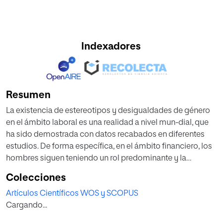
Indexadores
Resumen
La existencia de estereotipos y desigualdades de género
en el ámbito laboral es una realidad a nivel mun-dial, que
ha sido demostrada con datos recabados en diferentes
estudios. De forma específica, en el ámbito financiero, los
hombres siguen teniendo un rol predominante y la
situación en América Latina podría definirse como peor en
Colecciones
comparación con otras regiones del mundo. Sin embargo,
Artículos Científicos WOS y SCOPUS
la traducción finan-ciera desempeña un papel
Cargando...
fundamental en este ámbito y cuenta con gran demanda
en el mercado, y su realización la llevan a cabo sobre todo