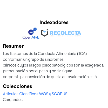
Indexadores
Resumen
Los Trastornos de la Conducta Alimentaria (TCA)
conforman un grupo de síndromes
clínicos cuyos rasgos psicopatológicos son la exagerada
preocupación por el peso y por la figura
corporal y la convicción de que la autovaloración está
fuertemente determinada por la
Colecciones
apariencia física; pero a pesar de que el síntoma externo
Artículos Científicos WOS y SCOPUS
pueda ser una alteración de la
Cargando...
conducta alimenticia, el origen de estos trastornos se
debería explicar a partir de una