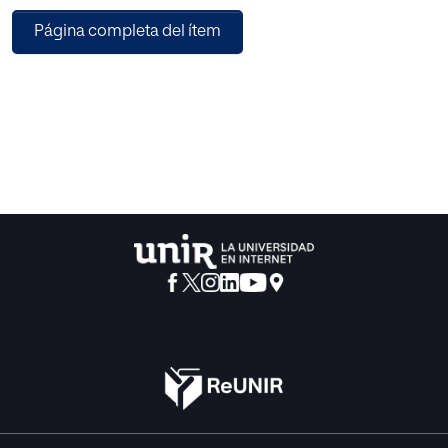
perturbación psicológica manifestada en un elevado nivel
Página completa del ítem
de insatisfacción personal, miedo a
madurar, elevados índices de autoexigencia o ideas
distorsionadas sobre peso y comida que
poseen las personas afectadas, aspecto que verifica el
origen multifactorial del mismo. Los
objetivos del presente estudio son analizar los niveles de
TCA y autoconcepto en la muestra de
deportistas, estudiar la vinculación existente entre estos
dos instrumentos y determinar qué
variables sociodemográficas de la muestra tienen más
relación con los instrumentos utilizados.
Se trata de un estudio de tipo cuantitativo no experimental
que utiliza una combinación de
métodos descriptivos y correlacionales para responder a
los objetivos planteados. La muestra
estuvo constituida por 154 deportistas de musculación de
la provincia de Jaén (España) que