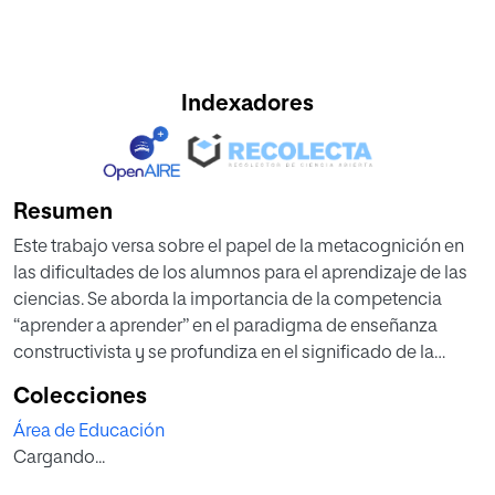
Indexadores
Resumen
Este trabajo versa sobre el papel de la metacognición en
las dificultades de los alumnos para el aprendizaje de las
ciencias. Se aborda la importancia de la competencia
“aprender a aprender” en el paradigma de enseñanza
constructivista y se profundiza en el significado de la
metacognición y aplicación de los recursos que
Colecciones
desarrollan las habilidades metacognitivas. Tras la revisión
Área de Educación
bibliográfica se ha diseñado un cuestionario para evaluar
Cargando...
las destrezas metacognitivas de una muestra de alumnos.
Los resultados han demostrado que los alumnos tienen