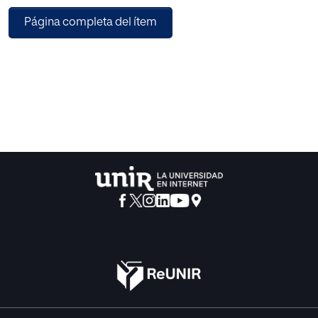
observados tras la transformación. Se realizan entrevistas
Página completa del ítem
grupales, análisis documental de las memorias del centro
y la comparación de las calificaciones académicas
mediante análisis. RESULTADO. La transformación a lo
largo de dos años se manifiesta en tres modelos
educativos de distinta versatilidad que muestra diferencia
en los resultados del alumnado. En el aula que se
transforma hacia una mayor versatilidad y en la que se
incorporan técnicas didácticas variadas y activas se
percibe una evolución favorable en el desarrollo de la
competencia lingüística, matemática, social y cívica, una
mejora en el comportamiento y rendimiento, y una mayor
satisfacción del alumnado con la organización del aula, el
aprendizaje por proyectos, la participación en su
aprendizaje y la apertura al entorno. Por el contrario, no se
aprecia mejora donde la transformación no se produce.
DISCUSIÓN. Los resultados coinciden con investigaciones
previas sobre el impacto de las culturas versátiles de los