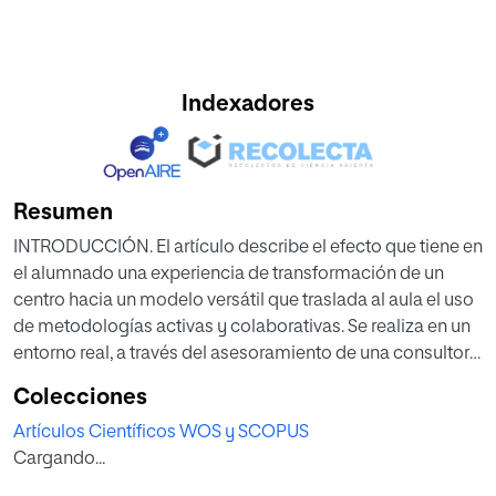
Indexadores
Resumen
INTRODUCCIÓN. El artículo describe el efecto que tiene en
el alumnado una experiencia de transformación de un
centro hacia un modelo versátil que traslada al aula el uso
de metodologías activas y colaborativas. Se realiza en un
entorno real, a través del asesoramiento de una consultora
externa, durante dos cursos. El objetivo es valorar el
Colecciones
desarrollo competencial, la satisfacción y el rendimiento
Artículos Científicos WOS y SCOPUS
académico de los estudiantes en función de los cambios
Cargando...
observados en tres aulas. MÉTODO. Estudio de caso. Se
describe el contexto, la información previa y los cambios