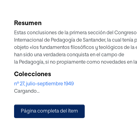
Resumen
Estas conclusiones de la primera sección del Congreso
Internacional de Pedagogía de Santander, la cual tenía 
objeto «los fundamentos filosóficos y teológicos de l
han sido una verdadera conquista en el campo de
la Pedagogía, si no propiamente como novedades en l
teoría pedagógica, ciertamente como precisación e in
Colecciones
de los conceptos, y, más aún, como sistematización de
nº 27, julio-septiembre 1949
los mismos.
Cargando...
Se ha sentido en la discusión una notable convergencia
de los diversos interlocutores en ciertos puntos ya con
de la teoría pedagógica, iluminados por la doctrina
Página completa del ítem
filosófica de Santo Tomás y en perfecto acuerdo con la
enseñanzas de la encíclica Divini Illius Magistri, de Pío XI