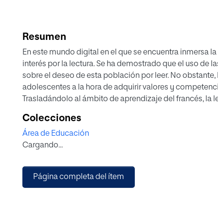
Resumen
En este mundo digital en el que se encuentra inmersa la
interés por la lectura. Se ha demostrado que el uso de l
sobre el deseo de esta población por leer. No obstante, l
adolescentes a la hora de adquirir valores y competenci
Trasladándolo al ámbito de aprendizaje del francés, la 
competencias escritas y orales, a ganar fluidez y a acerc
Colecciones
Partiendo de esas premisas, este trabajo diseña una pro
Área de Educación
lectura para la mejora de la comprensión escrita en 1º d
Cargando...
en proyectos (ABP). Para ello, se ha llevado a cabo una
concierne y sobre la implementación del ABP y el trabaj
Página completa del ítem