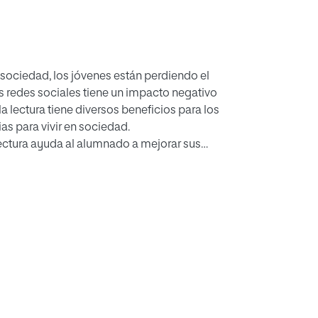
 sociedad, los jóvenes están perdiendo el
as redes sociales tiene un impacto negativo
a lectura tiene diversos beneficios para los
as para vivir en sociedad.
lectura ayuda al alumnado a mejorar sus
arse a la cultura francesa.
puesta de intervención basado en un taller de
e Bachillerato a través del aprendizaje basado
 investigación sobre la problemática que nos
o cooperativo en un aula de francés.