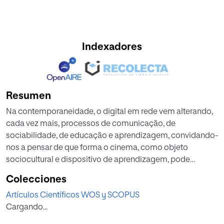
Indexadores
Resumen
Na contemporaneidade, o digital em rede vem alterando,
cada vez mais, processos de comunicação, de
sociabilidade, de educação e aprendizagem, convidando-
nos a pensar de que forma o cinema, como objeto
sociocultural e dispositivo de aprendizagem, pode
possibilitar momentos de reflexão, análise e criação.
Colecciones
Alinhadas à abordagem dos cotidianos escolares
Artículos Científicos WOS y SCOPUS
(CERTEAU, 2013; ALVES, 2008) e aos princípios da
Cargando...
pesquisa-formação multirreferencial (SANTOS, 2014),
neste artigo, as autoras, à luz do filme argentino "Um conto