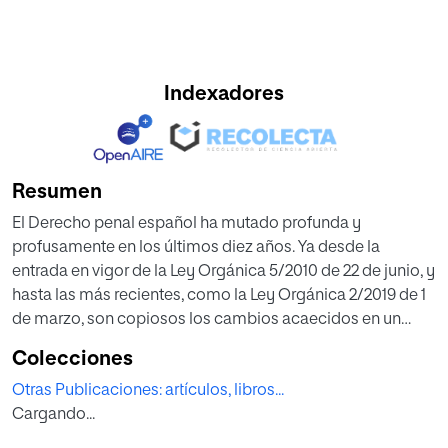
Indexadores
Resumen
El Derecho penal español ha mutado profunda y
profusamente en los últimos diez años. Ya desde la
entrada en vigor de la Ley Orgánica 5/2010 de 22 de junio, y
hasta las más recientes, como la Ley Orgánica 2/2019 de 1
de marzo, son copiosos los cambios acaecidos en un
texto normativo, el del Código Penal, que parece que tras
Colecciones
más de treinta modificaciones se ha acostumbrado a
Otras Publicaciones: artículos, libros...
resultar del todo maleable en manos de nuestros
Cargando...
legisladores, como pretendida vía de solución ante
cualquier problema social, convirtiéndose más en una