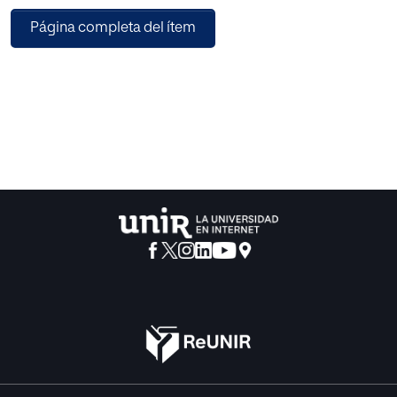
prima ratio que en ultima ratio. Estos cambios no solo han
Página completa del ítem
sido de carácter cualitativo sino también cuantitativo, al
introducirse nuevas figuras delictivas que ya han generado
importantes interpretaciones por parte de nuestra
jurisprudencia. Así en los últimos años se han enjuiciado
con el Código Penal causas de relevancia como la
Operación Malaya, el caso “Palau”, Afinsa, Forum, las
“Preferentes”, la trama Gürtel, el caso Urdangarín, Altsasu,
la “Manada”, el “Procés”, entre otros también de gran eco
social y mediático. Esta obra ofrece un análisis complejo,
completo e integrador de las visiones dogmática y
jurisprudencial, proporcionando a los operadores
jurídicos una herramienta de gran utilidad para conocer la
evolución de diferentes tipologías delictivas y la realidad
de su aplicación práctica en los últimos diez años de
cambios. El Grupo de Investigación Reconocido
PENALCRIM, de la Universidad Internacional de La Rioja,
auspicia e impulsa este volumen colectivo a través de la