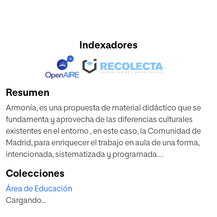
Indexadores
Resumen
Armonía, es una propuesta de material didáctico que se
fundamenta y aprovecha de las diferencias culturales
existentes en el entorno , en este caso, la Comunidad de
Madrid, para enriquecer el trabajo en aula de una forma,
intencionada, sistematizada y programada.
Apoyada en la metodología significativa y funcional, el
Colecciones
objeto es entregar al profesorado un recurso práctico y
Área de Educación
original que le ayude a preparar a los niños para un mundo
Cargando...
real, educar para vivir en sociedad de forma “armónica”.
Éste dossier de recursos, contiene una secuencia de