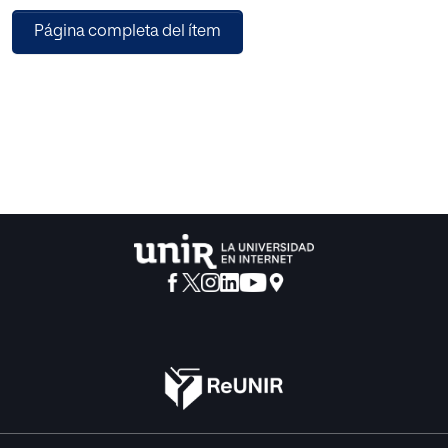
pruebas del test CUMANIN para evaluar la memoria
Página completa del ítem
icónica y la atención.
También se realizó una encuesta a las familias para
conocer el uso de las tabletas en el ámbito familiar, y se
estudió el rendimiento escolar en las tres áreas de
aprendizajes propias de la etapa. Obviamente, se pidió el
consentimiento escrito a las familias de los niños a
evaluar. Se ha obtenido que existe una relación entre el uso
de las tabletas y la atención, y destacando que la variable
de la memoria icónica es la que menos relación tiene. Sin
embargo, hay una relación entre la memoria icónica y el
rendimiento académico. Tras concluir esta investigación,
se hace evidente y oportuno el entrenamiento tanto de la
atención como de la memoria icónica.