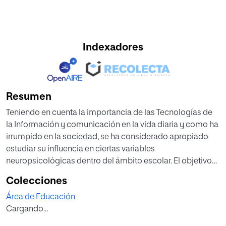
Indexadores
Resumen
Teniendo en cuenta la importancia de las Tecnologías de
la Información y comunicación en la vida diaria y como ha
irrumpido en la sociedad, se ha considerado apropiado
estudiar su influencia en ciertas variables
neuropsicológicas dentro del ámbito escolar. El objetivo
es estudiar la relación entre el uso de las tabletas y el nivel
Colecciones
de memoria icónica y atención en niños de infantil. Se ha
Área de Educación
llevado a cabo en 43 alumnos de educación infantil,
Cargando...
concretamente de 3º de ed. Infantil (5 años) de un colegio
público de la ciudad de Zaragoza. Se aplicaron dos