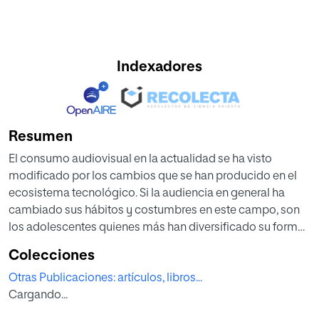
Indexadores
Resumen
El consumo audiovisual en la actualidad se ha visto
modificado por los cambios que se han producido en el
ecosistema tecnológico. Si la audiencia en general ha
cambiado sus hábitos y costumbres en este campo, son
los adolescentes quienes más han diversificado su forma
de ver la televisión. Este estudio tiene por objeto realizar
Colecciones
una aproximación a las preferencias e intereses de los
Otras Publicaciones: artículos, libros...
adolescentes en materia de consumo audiovisual, en
Cargando...
general, y de las series de televisión, en particular. La
metodología empleada ha sido la realización de un focus