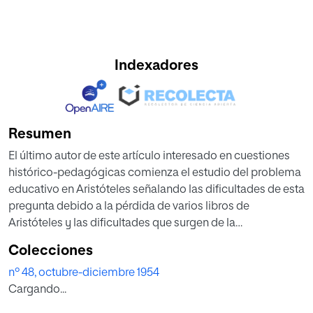
Indexadores
Resumen
El último autor de este artículo interesado en cuestiones
histórico-pedagógicas comienza el estudio del problema
educativo en Aristóteles señalando las dificultades de esta
pregunta debido a la pérdida de varios libros de
Aristóteles y las dificultades que surgen de la
interpretación de su «Política». Limita su estudio al ideal de
Colecciones
las tres vidas en el hombre: hedonista, vida política y vida
nº 48, octubre-diciembre 1954
filosófica. Innumerables citas del autor y un estudio
Cargando...
completo del verdadero significado de la educación para
Aristóteles lo conducen al descubrimiento del doble