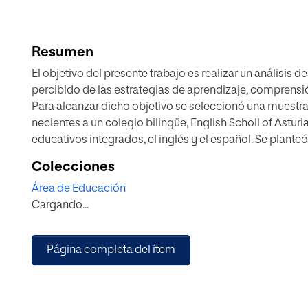
Resumen
El objetivo del presente trabajo es realizar un análisis d
percibido de las estrategias de aprendizaje, comprens
Para alcanzar dicho objetivo se seleccionó una muestra 
necientes a un colegio bilingüe, English Scholl of Astur
educativos integrados, el inglés y el español. Se plante
rimental o Ex Post Facto de tipo descriptivo-correlacion
Colecciones
estrategias de aprendizaje, comprensión lectora en españ
Área de Educación
démico.
Cargando...
El instrumento utilizado para evaluar el uso percibido d
ACRA, de Román y Gallego (1994). La comprensión lector
de competencia Lectora (CompLEC) de Vidal-Abarca, Gila
Página completa del ítem
inglés se utilizaron las pruebas liberadas de competenci
Students Assessment) del año 2000. El rendimiento aca
calificaciones escolares en cuatro asignaturas, dos de e
las otras dos al currículum británico.