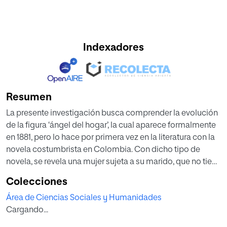
Indexadores
Resumen
La presente investigación busca comprender la evolución
de la figura ‘ángel del hogar’, la cual aparece formalmente
en 1881, pero lo hace por primera vez en la literatura con la
novela costumbrista en Colombia. Con dicho tipo de
novela, se revela una mujer sujeta a su marido, que no tiene
acceso a la educación y cuyo rol busca netamente el
Colecciones
cuidado de la casa y la educación en valores de sus hijos.
Área de Ciencias Sociales y Humanidades
Dicho análisis se hace partiendo de la novela María de
Cargando...
Jorge Isaacs (1867), recorriendo obras de los siglos XIX, XX
y XXI, observando la evolución de la figura mencionada