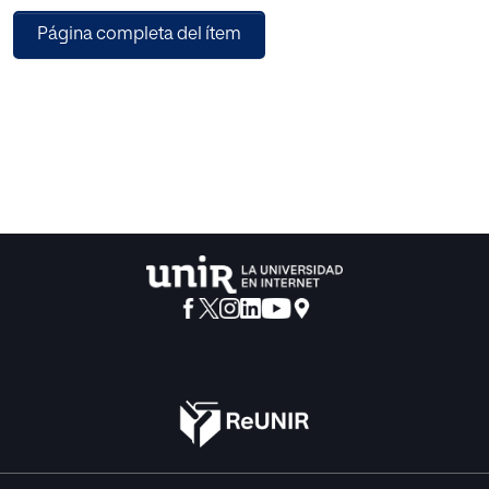
desde los puntos de vista social, político y religioso. Para
Página completa del ítem
lo anterior, esta investigación hace el análisis de la
literatura que establece formalmente la existencia y
reconocimiento de este rol, para el cual se halla un
propósito y necesidad en la sociedad del momento.
Dicho rol funcionó como una estrategia de control del
género femenino de la época, pero que, a pesar del paso
del tiempo, se ha mantenido en las sociedades
latinoamericanas tercermundistas, como es el caso de
Colombia.