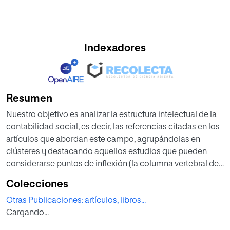
Indexadores
Resumen
Nuestro objetivo es analizar la estructura intelectual de la
contabilidad social, es decir, las referencias citadas en los
artículos que abordan este campo, agrupándolas en
clústeres y destacando aquellos estudios que pueden
considerarse puntos de inflexión (la columna vertebral de
la contabilidad social, aquellos que permitieron la difusión
Colecciones
de este campo del conocimiento) o artículos emergentes
Otras Publicaciones: artículos, libros...
(aquellos que reciben un alto número de citas en un corto
Cargando...
período de tiempo). Se llevó a cabo un análisis
bibliométrico de co-citas, utilizando CiteSpace para