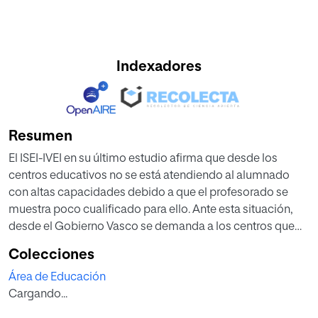
Indexadores
Resumen
El ISEI-IVEI en su último estudio afirma que desde los
centros educativos no se está atendiendo al alumnado
con altas capacidades debido a que el profesorado se
muestra poco cualificado para ello. Ante esta situación,
desde el Gobierno Vasco se demanda a los centros que
para el siguiente curso lectivo 2021-2022 estas
Colecciones
necesidades deben ser respondidas. Para poder atender a
Área de Educación
estas demandas, en el presente trabajo se propone una
Cargando...
intervención formativa con la finalidad de preparar al
profesorado del primer ciclo de la E.S.O. en la atención a