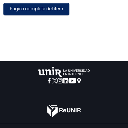
las necesidades educativas del alumnado con altas
Página completa del ítem
capacidades mediante el diseño de metodologías
inclusivas basadas en el Diseño Universal del Aprendizaje,
el Modelo SEM de Enriquecimiento Curricular para todo el
Alumnado y la Evaluación Inclusiva. Para ello, se investiga
partiendo de los fundamentos de la escuela inclusiva. Se
realiza un abordaje teórico actual sobre las teorías de las
altas capacidades, así como de las características y
necesidades de este alumnado. Se estudian las diferentes
propuestas de adaptación de metodologías basadas en el
análisis y eliminación de las barreras educativas del
contexto, además de recursos y componentes dirigidos a
enriquecer el currículo y las metodologías de evaluación
participativas para todo el alumnado. En base a estos, se
diseña una intervención que trabaja los contenidos
mediante dinámicas experienciales basadas en
problemáticas reales. La combinación del Diseño
Universal del Aprendizaje, el Modelo SEM y la Evaluación