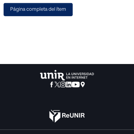
ejercen buenas prácticas de liderazgo pedagógico,
Página completa del ítem
pero sigue preponderando la mal entendida
libertad de cátedra y el individualismo
en las prácticas docentes. En la supervisión
de la enseñanza por parte del director influyen
la edad del profesorado y su antigüedad.
Se deben dar mayores competencias a los directores
y dotar de una formación continua
específica a aquellos que dirigen este tipo de
centros, que les permita instaurar culturas
colaborativas.