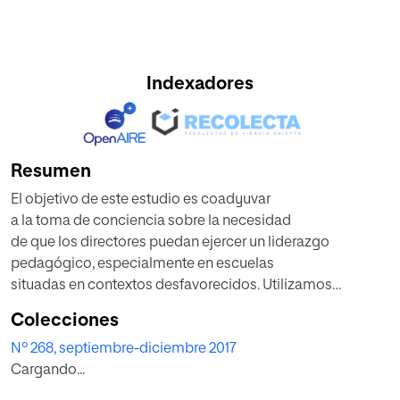
Indexadores
Resumen
El objetivo de este estudio es coadyuvar
a la toma de conciencia sobre la necesidad
de que los directores puedan ejercer un liderazgo
pedagógico, especialmente en escuelas
situadas en contextos desfavorecidos. Utilizamos
una metodología mixta, efectuando una
Colecciones
encuesta a una muestra de 282 docentes y
Nº 268, septiembre-diciembre 2017
entrevistando a 14 directores, de los centros
Cargando...
de difícil desempeño de Andalucía Occidental.
La mayoría de los directores investigados