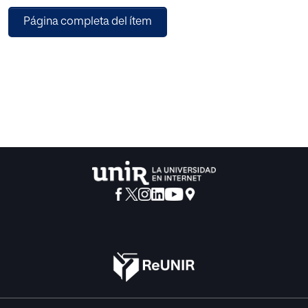
escolar.
Página completa del ítem
Los actos violentos entre menores tienen consecuencias
negativas en el desarrollo de
los individuos implicados. La medida educativa que se
propone en este trabajo para
combatir el acoso escolar es la prevención a través de
jornadas de convivencia que se
llevan a cabo dentro de los centros y donde participan
todos los miembros de la
comunidad educativa.
Finalmente se exponen las conclusiones, limitaciones y
futuras líneas de investigación
extraídas tras el desarrollo del trabajo.