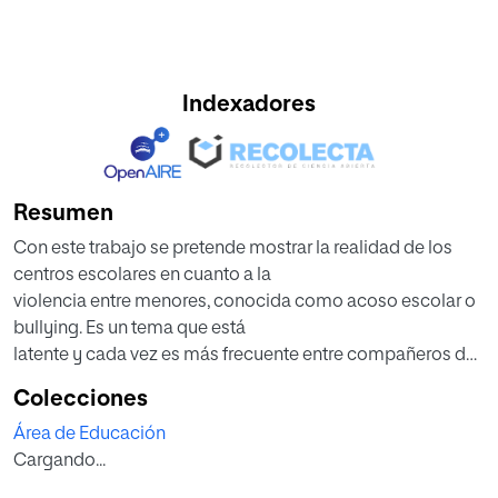
Indexadores
Resumen
Con este trabajo se pretende mostrar la realidad de los
centros escolares en cuanto a la
violencia entre menores, conocida como acoso escolar o
bullying. Es un tema que está
latente y cada vez es más frecuente entre compañeros de
aula o centro.
Colecciones
Además se aporta información de los diferentes
Área de Educación
programas y medidas preventivas
Cargando...
que se llevan a cabo en las comunidades autónomas
españolas para combatir el acoso