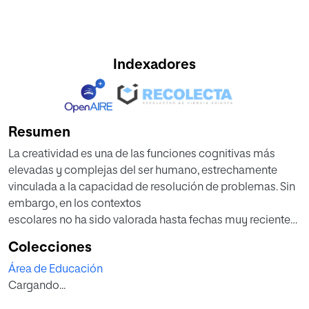
Indexadores
Resumen
La creatividad es una de las funciones cognitivas más
elevadas y complejas del ser humano, estrechamente
vinculada a la capacidad de resolución de problemas. Sin
embargo, en los contextos
escolares no ha sido valorada hasta fechas muy recientes.
El presente trabajo parte de un breve
Colecciones
estudio teórico a cerca de la creatividad, revisando las
Área de Educación
aportaciones realizadas desde los ámbitos
Cargando...
psicológico, educacional y neurocientífico. A
continuación, presenta un estudio empírico para