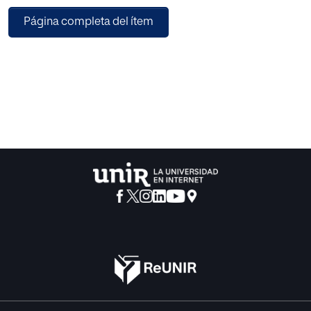
examinar la posible relación entre los niveles de
Página completa del ítem
creatividad de un grupo de alumnos de cuarto
curso de Educación Primaria y el desempeño de los
mismos en tareas de resolución de problemas
matemáticos. Los resultados señalan la existencia de una
relación positiva entre ambas variables.
En una tercera fase, constituyendo el objetivo general del
trabajo, se propone un programa de
intervención en el ámbito escolar para los alumnos
evaluados, con el que se pretede alcanzar una
mejora del rendimiento en resolución de problemas
matemáticos a partir de la inclusión en el aula
de técnicas y metodologías creativas.