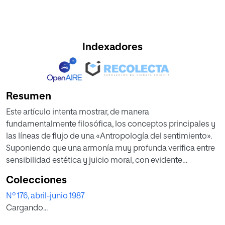
Indexadores
Resumen
Este artículo intenta mostrar, de manera
fundamentalmente filosófica, los conceptos principales y
las líneas de flujo de una «Antropología del sentimiento».
Suponiendo que una armonía muy profunda verifica entre
sensibilidad estética y juicio moral, con evidente
influencia en el campo de la Teoría de la Educación,
Colecciones
abordamos la hipótesis de un a priori estético de toda
Nº 176, abril-junio 1987
apreciación de los valores morales; a lo que, de alguna
Cargando...
manera, comunica su carácter receptivo. Para "probarlo"
volvemos a un análisis sumario de algunas teorías