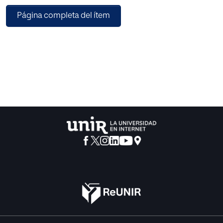
La muestra está formada por 483 personas, 156 mentores,
Página completa del ítem
272 telémacos y 55 profesores-tutores, participantes en
programas de mentoría de distintas universidades
españolas. De ellas el 60,66% son varones y el 39,34%
mujeres. Los resultados muestran que las cuatro variables
que explican más información de la satisfacción con el
mentor son la percepción por parte de los telémacos de
que los temas abordados son los adecuados, la
frecuencia de las reuniones de mentoría, el número de las
mismas y dos competencias del mentor. Aparecen
diferencias atendiendo a la variables género y rol.