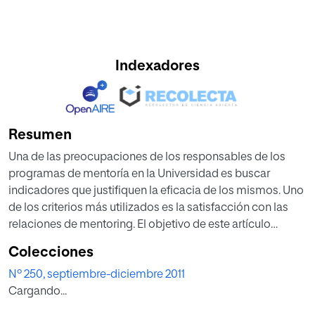
Indexadores
Resumen
Una de las preocupaciones de los responsables de los
programas de mentoría en la Universidad es buscar
indicadores que justifiquen la eficacia de los mismos. Uno
de los criterios más utilizados es la satisfacción con las
relaciones de mentoring. El objetivo de este artículo
consiste en detectar que variables tienen mayor peso a la
Colecciones
hora de explicar la satisfacción con el mentor y analizar si
Nº 250, septiembre-diciembre 2011
existen diferencias en función del género y del rol
Cargando...
desempeñado en el programa.