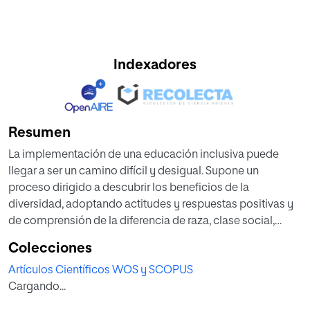
Indexadores
Resumen
La implementación de una educación inclusiva puede
llegar a ser un camino difícil y desigual. Supone un
proceso dirigido a descubrir los beneficios de la
diversidad, adoptando actitudes y respuestas positivas y
de comprensión de la diferencia de raza, clase social,
origen étnico, religión, género y capacidades. Este
Colecciones
proceso va más allá del aula o incluso de la escuela, es un
Artículos Científicos WOS y SCOPUS
proceso ecológico, donde la base es una cultura
Cargando...
sustentada en unos valores que dirijan las políticas y
prácticas tanto educativas como sociales. Por ello, a la