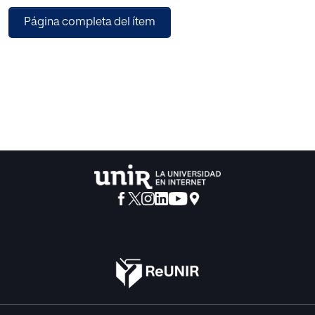
hora de hablar de inclusión debe abordarse la cultura
Página completa del ítem
organizativa y educativa, entendiéndose ésta tanto a nivel
de centro educativo como de comunidad; una cultura
sustentada por unos principios ejes de la acción. En otras
palabras, una respuesta positiva a la diversidad depende
de una cultura y valores inclusivos, que promuevan
políticas y prácticas inclusivas, lo que redundará en
mejoras en los centros educativos. Se emplea como
metodología un análisis documental a partir de una
revision en profundidad de la literatura. Se analiza el
impacto que tienen en el centro determinados aspectos
relacionados con una cultura inclusiva compartida. Se
trata de proponer un modelo de centro educativo en el que
la cultura, junto con los valores y el poder de la comunidad
impulse la inclusion como una forma de ser y hacer
organización. El artículo discute sobre un modelo de
centro en el que todos sus miembros tienen una visión
compartida y una definición común sobre su propio