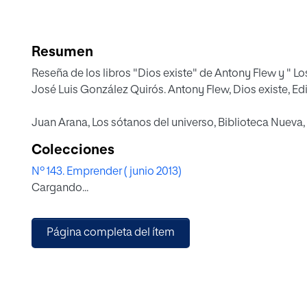
Resumen
Reseña de los libros "Dios existe" de Antony Flew y " Los sótanos del universo" de Juan Arana, por
José Luis González Quirós. Antony Flew, Dios existe, Editorial Trotta, Madrid 2012, 167 págs.
Juan Arana, Los sótanos del universo, Biblioteca Nueva,
Colecciones
Nº 143. Emprender ( junio 2013)
Cargando...
Página completa del ítem