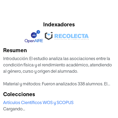
Indexadores
Resumen
Introducción: El estudio analiza las asociaciones entre la
condición física y el rendimiento académico, atendiendo
al género, curso y origen del alumnado.
Material y métodos: Fueron analizados 338 alumnos. El
rendimiento escolar se basó en la nota media académica
Colecciones
general, las notas de matemáticas y lengua, la media de
Artículos Científicos WOS y SCOPUS
estas dos materias y las asignaturas suspendidas. La
Cargando...
Condición Física (CF) fue evaluada por la Batería EUROFIT.
El tratamiento estadístico, situó la significación bilateral en