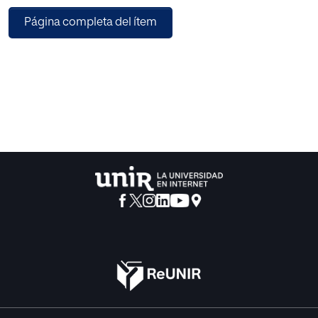
.05.
Página completa del ítem
Resultados: Aparece significación entre la CF y todas las
variables académicas (p<.01). La prueba con mayor
significación es la flexibilidad (todas las variables
académicas p<.01). Atendiendo al género, aparece en
ambos y, basándonos en el curso, existe en los primeros
cursos analizados. Respecto al origen, los alumnos
españoles presentan significación siendo puntual en los
alumnos inmigrantes.
Conclusiones: Se concluye la existencia de una relación
entre la CF y el rendimiento escolar, variando en función de
las pruebas y los elementos diferenciadores analizados.