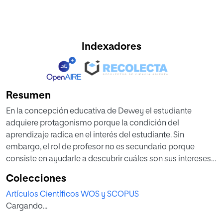
Indexadores
Resumen
En la concepción educativa de Dewey el estudiante
adquiere protagonismo porque la condición del
aprendizaje radica en el interés del estudiante. Sin
embargo, el rol de profesor no es secundario porque
consiste en ayudarle a descubrir cuáles son sus intereses y
a enseñarle el método necesario para reflexionar sobre la
Colecciones
realidad social. La influencia hegeliana se observa en
Artículos Científicos WOS y SCOPUS
Dewey por su intento de superar los dualismos
Cargando...
epistemológico, ontológico y moral. El fin de la sociedad
es el mismo que el de la educación y el de cada individuo