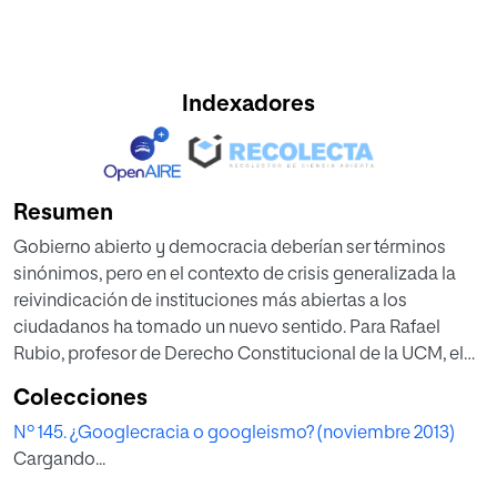
Indexadores
Resumen
Gobierno abierto y democracia deberían ser términos
sinónimos, pero en el contexto de crisis generalizada la
reivindicación de instituciones más abiertas a los
ciudadanos ha tomado un nuevo sentido. Para Rafael
Rubio, profesor de Derecho Constitucional de la UCM, el
gobierno abierto, que garantizaría la legitimidad del poder
Colecciones
político, debería asentarse en los valores de la
Nº 145. ¿Googlecracia o googleismo? (noviembre 2013)
colaboración, la participación y la transparencia.
Cargando...