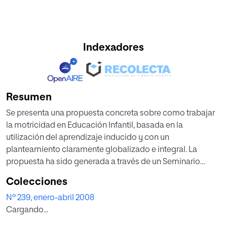
Indexadores
Resumen
Se presenta una propuesta concreta sobre como trabajar
la motricidad en Educación Infantil, basada en la
utilización del aprendizaje inducido y con un
planteamiento claramente globalizado e integral. La
propuesta ha sido generada a través de un Seminario
Permanente que lleva funcionando nueve años de forma
Colecciones
continuada. A lo largo del artículo se explica la
Nº 239, enero-abril 2008
organización y funcionamiento del Seminario Permanente;
Cargando...
se revisa el estado de la cuestión en nuestro país, la
fundamentación de nuestra propuesta, sus características